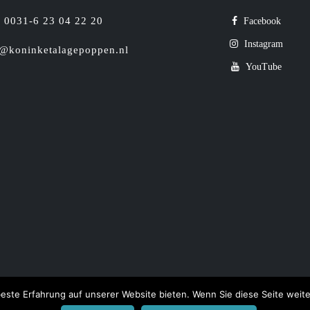
0031-6 23 04 22 20
Facebook
Instagram
o@koninketalagepoppen.nl
YouTube
este Erfahrung auf unserer Website bieten. Wenn Sie diese Seite weite
talagepoppen ●
Algemene Voorwaarden
●
Privacy verklaring
●
Sitemap
●
Ontwikke