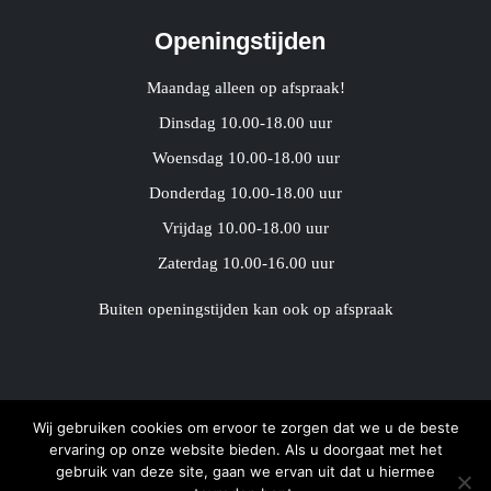
Openingstijden
Maandag alleen op afspraak!
Dinsdag 10.00-18.00 uur
Woensdag 10.00-18.00 uur
Donderdag 10.00-18.00 uur
Vrijdag 10.00-18.00 uur
Zaterdag 10.00-16.00 uur
Buiten openingstijden kan ook op afspraak
Wij gebruiken cookies om ervoor te zorgen dat we u de beste
ervaring op onze website bieden. Als u doorgaat met het
Copyright 2021 Konink Etalagepoppen ●
Algemene
gebruik van deze site, gaan we ervan uit dat u hiermee
Voorwaarden
●
Privacy verklaring
●
Sitemap
●
Ontwikkeld door