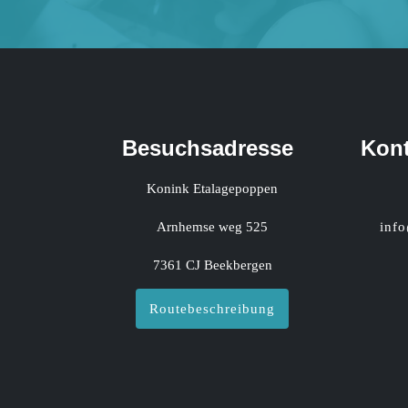
Besuchsadresse
Kont
Konink Etalagepoppen
Arnhemse weg 525
inf
7361 CJ Beekbergen
Routebeschreibung