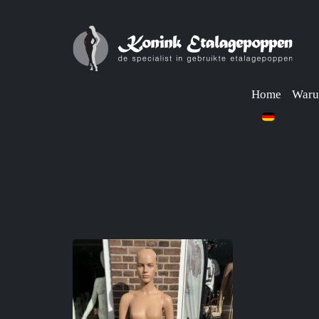
Home
Waru