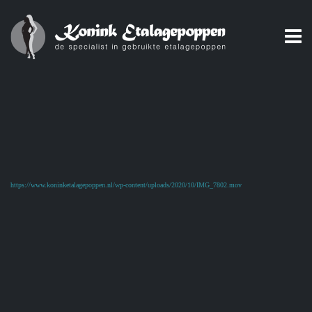
https://www.koninketalagepoppen.nl/wp-content/uploads/2020/10/IMG_7802.mov