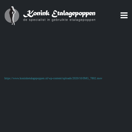
https://www.koninketalagepoppen.nl/wp-content/uploads/2020/10/IMG_7802.mov