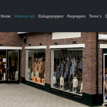
Home
Waarom wij
Etalagepoppen
Paspoppen
Torso’s
D