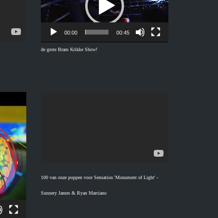
00:00
00:45
de grote Bram Krikke Show!
100 van onze poppen voor Sensation 'Monument of Light' -
Sunnery James & Ryan Marciano