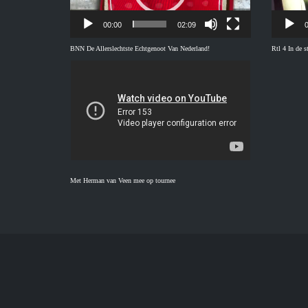
00:00
02:09
0
BNN De Allerslechtste Echtgenoot Van Nederland!
Rtl 4 In de 
Met Herman van Veen mee op tournee