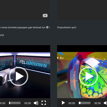
 tussen (levende) paspoppen gaat helemaal mis
|
Sluipschutters npo3
rijd
Videospeler
0:00
00:58
00:00
00:56