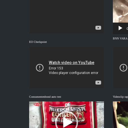
0
BNN VARA vi
EO Checkpoint
Consumentenbond auto test
Videoclip rap
Videospeler
Videospeler