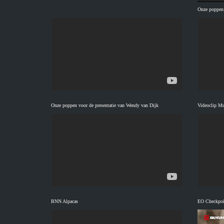
Onze poppen
Onze poppen voor de presentatie van Wendy van Dijk
Videoclip M
BNN Alpacas
EO Checkpoi
Videospeler