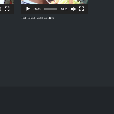
00:00
01:11
Heel Holland Handelt op SBS6