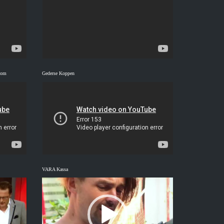
oom
Gederse Koppen
VARA Kassa
Videospeler