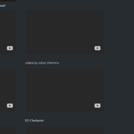
naal!
videoclip Johan Vlemmix
EO Checkpoint