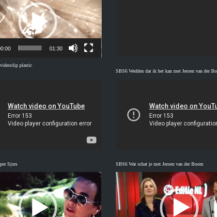
0:00
01:30
deoclip plastic
SBS6 Wedden dat ik het kan met Jeroen van der B
per Sjors
SBS6 Wat schat je met Jeroen van der Boom
Videospeler