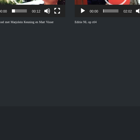
0:00
00:12
00:00
02:02
stoel met Marjolein Keuning en Mart Visser
Editie NL op rtl4