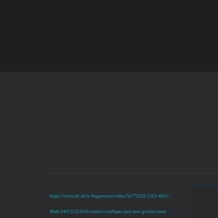
https://www.rtl.nl/tv/fragmenten/video/5e779203-1263-4845-
88e0-24472c251b9b/maurits-verbaast-jury-met-gouden-stem