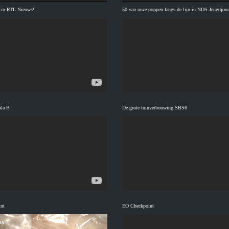
 in RTL Nieuws!
50 van onze poppen langs de lijn in NOS Jeugdjour
ula B
De grote tuinverbouwing SBS6
nt
EO Checkpoint