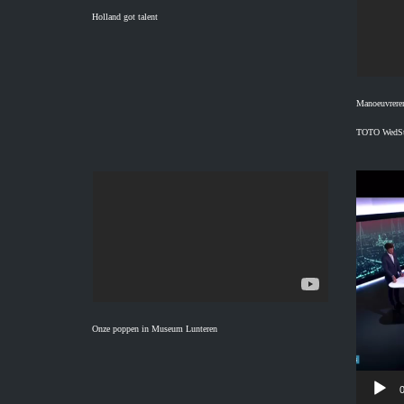
Holland got talent
Manoeuvreren
TOTO WedSt
Videospeler
Onze poppen in Museum Lunteren
0