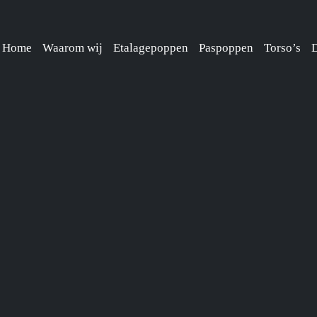
Home
Waarom wij
Etalagepoppen
Paspoppen
Torso’s
D