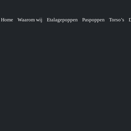
Home
Waarom wij
Etalagepoppen
Paspoppen
Torso’s
D