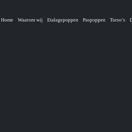
Home
Waarom wij
Etalagepoppen
Paspoppen
Torso’s
D