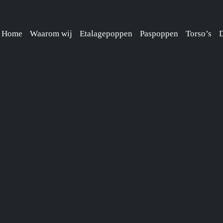
Home
Waarom wij
Etalagepoppen
Paspoppen
Torso’s
D