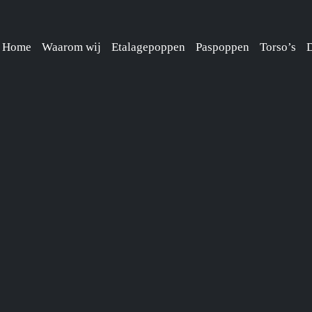
Home
Waarom wij
Etalagepoppen
Paspoppen
Torso’s
D