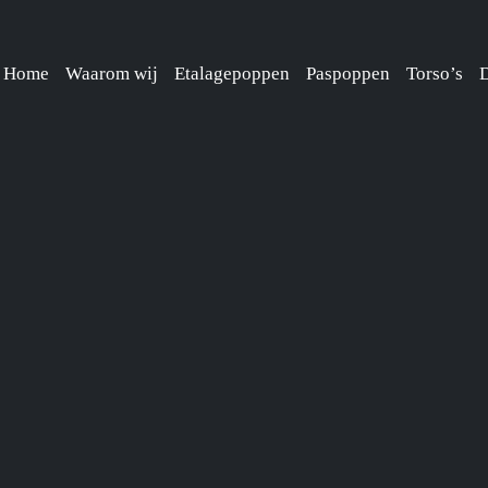
Home
Waarom wij
Etalagepoppen
Paspoppen
Torso’s
D