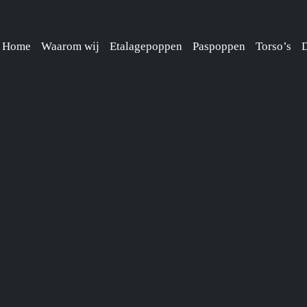
Home
Waarom wij
Etalagepoppen
Paspoppen
Torso’s
D