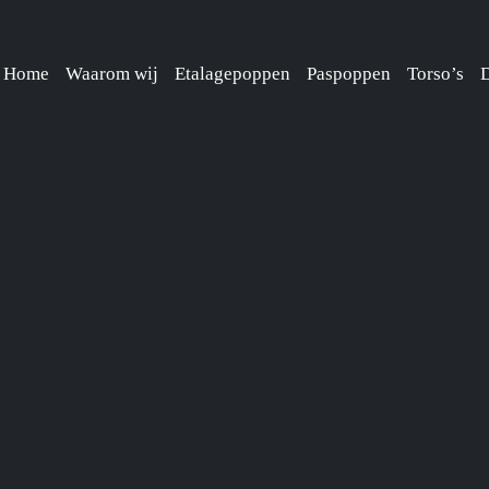
Home
Waarom wij
Etalagepoppen
Paspoppen
Torso’s
D