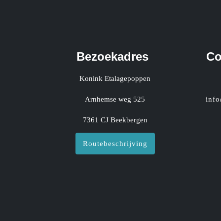
Bezoekadres
Co
Konink Etalagepoppen
Arnhemse weg 525
inf
7361 CJ Beekbergen
Routebeschrijving