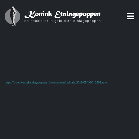
https://www.koninketalagepoppen.nl/wp-content/uploads/2019/05/IMG_2305.mov