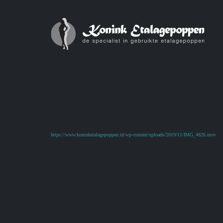
https://www.koninketalagepoppen.nl/wp-content/uploads/2019/11/IMG_4826.mov