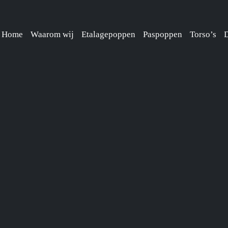
Home
Waarom wij
Etalagepoppen
Paspoppen
Torso’s
D