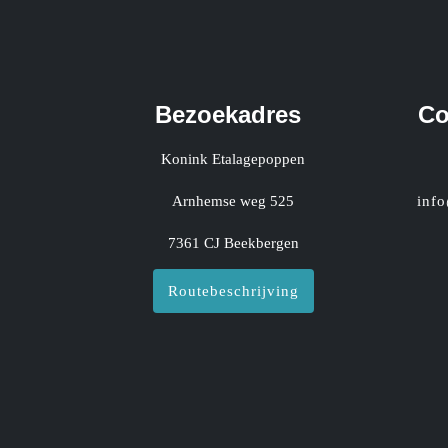
Bezoekadres
Co
Konink Etalagepoppen
Arnhemse weg 525
inf
7361 CJ Beekbergen
Routebeschrijving